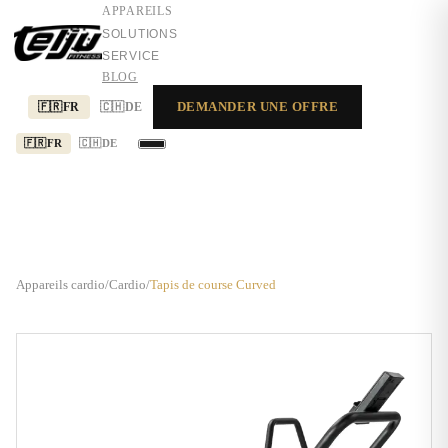
APPAREILS
SOLUTIONS
SERVICE
BLOG
DEMANDER UNE OFFRE
🇫🇷
FR
🇨🇭
DE
🇫🇷
FR
🇨🇭
DE
APPAREILS
SOLUTIONS
SERVICE
Appareils cardio
/
Cardio
/
Tapis de course Curved