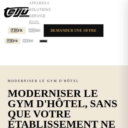
APPAREILS
SOLUTIONS
SERVICE
BLOG
DEMANDER UNE OFFRE
🇫🇷
FR
🇨🇭
DE
🇫🇷
FR
🇨🇭
DE
APPAREILS
SOLUTIONS
SERVICE
MODERNISER LE GYM D'HÔTEL
MODERNISER LE
GYM D'HÔTEL, SANS
QUE VOTRE
ÉTABLISSEMENT NE