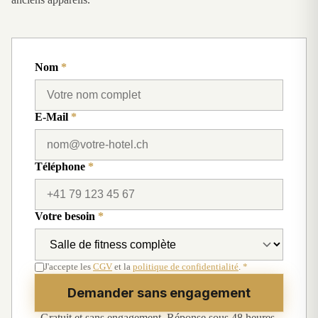
Nom
*
E-Mail
*
Téléphone
*
Votre besoin
*
J'accepte les
CGV
et la
politique de confidentialité
.
*
Demander sans engagement
Gratuit et sans engagement. Réponse sous 48 heures.