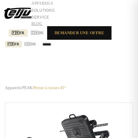
APPAREILS
SOLUTIONS
SERVICE
BLOG
DEMANDER UNE OFFRE
🇫🇷
FR
🇨🇭
DE
🇫🇷
FR
🇨🇭
DE
APPAREILS
SOLUTIONS
SERVICE
Appareils
/
PEAK
/
Presse à cuisses 45°