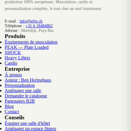
production 100% européenne. Musculation, cardio et
personnalisation complète, le tout chez un seul fournisseur.
E-mail :
info@telju.ch
Téléphone :
+31 6 18484802
Adresse :
Moerdijk, Pays-Bas
Produits
Équipements de musculation
PEAK — Plate Loaded
SHOCK
Heavy Lifters
Cardio
Entreprise
À propos
Auteur : Ben Heringhaus
Personnalisation
Aménager une salle
Demander le catalogue
Partenaires B2B
Blog
Contact
Conseils
Équiper une salle d'hôtel
Aménager un espace fitness