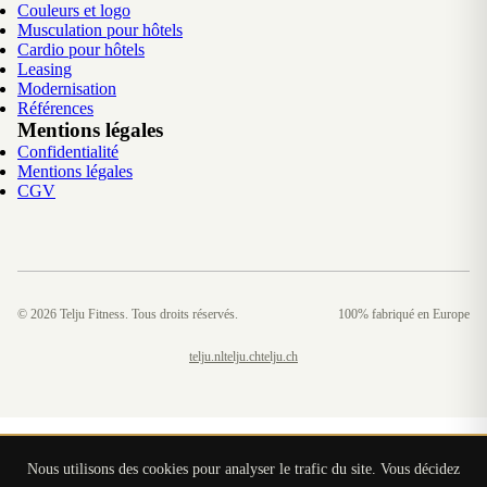
Couleurs et logo
Musculation pour hôtels
Cardio pour hôtels
Leasing
Modernisation
Références
Mentions légales
Confidentialité
Mentions légales
CGV
©
2026
Telju Fitness. Tous droits réservés.
100% fabriqué en Europe
telju.nl
telju.ch
telju.ch
Nous utilisons des cookies pour analyser le trafic du site. Vous décidez