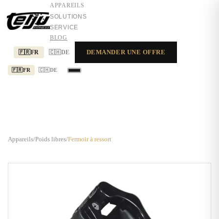
APPAREILS
SOLUTIONS
SERVICE
BLOG
DEMANDER UNE OFFRE
🇫🇷
FR
🇨🇭
DE
🇫🇷
FR
🇨🇭
DE
APPAREILS
SOLUTIONS
SERVICE
Appareils
/
Poids libres
/
Fermoir à ressort