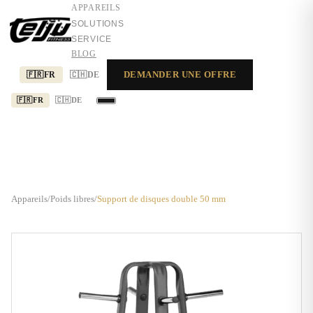
APPAREILS
SOLUTIONS
SERVICE
BLOG
DEMANDER UNE OFFRE
🇫🇷
FR
🇨🇭
DE
🇫🇷
FR
🇨🇭
DE
APPAREILS
SOLUTIONS
SERVICE
Appareils
/
Poids libres
/
Support de disques double 50 mm