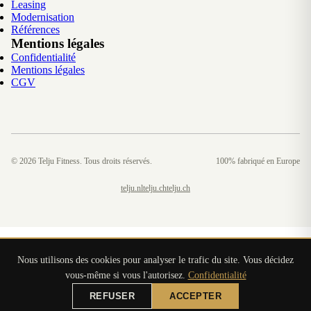
Leasing
Modernisation
Références
Mentions légales
Confidentialité
Mentions légales
CGV
©
2026
Telju Fitness. Tous droits réservés.
100% fabriqué en Europe
telju.nl
telju.ch
telju.ch
Nous utilisons des cookies pour analyser le trafic du site. Vous décidez
vous-même si vous l'autorisez.
Confidentialité
REFUSER
ACCEPTER
DEMANDER UNE OFFRE