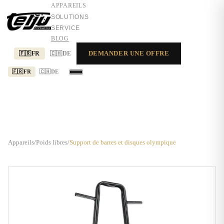
APPAREILS
SOLUTIONS
SERVICE
BLOG
DEMANDER UNE OFFRE
🇫🇷
FR
🇨🇭
DE
🇫🇷
FR
🇨🇭
DE
APPAREILS
SOLUTIONS
SERVICE
Appareils
/
Poids libres
/
Support de barres et disques olympique