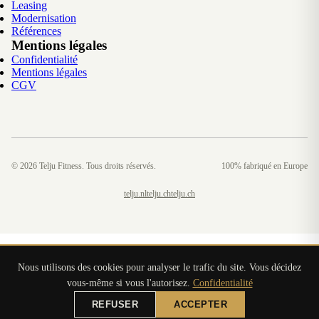
Leasing
Modernisation
Références
Mentions légales
Confidentialité
Mentions légales
CGV
©
2026
Telju Fitness. Tous droits réservés.
100% fabriqué en Europe
telju.nl
telju.ch
telju.ch
Nous utilisons des cookies pour analyser le trafic du site. Vous décidez
vous-même si vous l'autorisez.
Confidentialité
REFUSER
ACCEPTER
DEMANDER UNE OFFRE