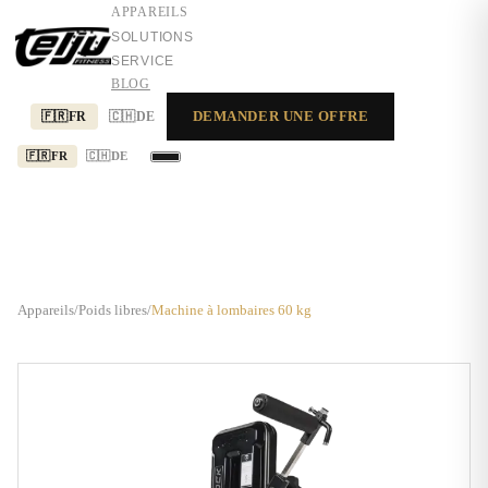
APPAREILS
SOLUTIONS
SERVICE
BLOG
DEMANDER UNE OFFRE
🇫🇷
FR
🇨🇭
DE
🇫🇷
FR
🇨🇭
DE
APPAREILS
SOLUTIONS
SERVICE
Appareils
/
Poids libres
/
Machine à lombaires 60 kg