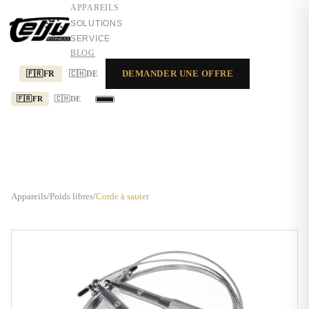
APPAREILS
SOLUTIONS
SERVICE
BLOG
DEMANDER UNE OFFRE
🇫🇷
FR
🇨🇭
DE
🇫🇷
FR
🇨🇭
DE
APPAREILS
SOLUTIONS
SERVICE
Appareils
/
Poids libres
/
Corde à sauter