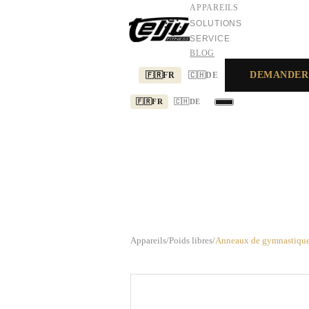
APPAREILS
SOLUTIONS
SERVICE
BLOG
DEMANDER
🇫🇷
FR
🇨🇭
DE
🇫🇷
FR
🇨🇭
DE
APPAREILS
SOLUTIONS
SERVICE
Appareils
/
Poids libres
/
Anneaux de gymnastiqu