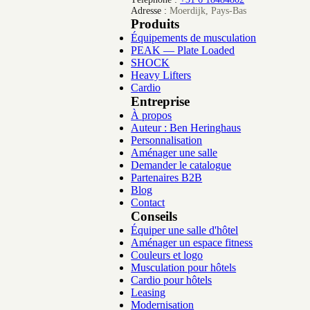
Adresse :
Moerdijk, Pays-Bas
Produits
Équipements de musculation
PEAK — Plate Loaded
SHOCK
Heavy Lifters
Cardio
Entreprise
À propos
Auteur : Ben Heringhaus
Personnalisation
Aménager une salle
Demander le catalogue
Partenaires B2B
Blog
Contact
Conseils
Équiper une salle d'hôtel
Aménager un espace fitness
Couleurs et logo
Musculation pour hôtels
Cardio pour hôtels
Leasing
Modernisation