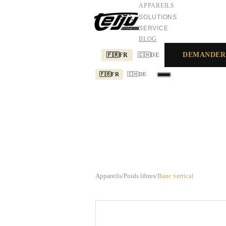
APPAREILS
SOLUTIONS
SERVICE
BLOG
DEMANDER
🇫🇷
FR
🇨🇭
DE
🇫🇷
FR
🇨🇭
DE
APPAREILS
SOLUTIONS
SERVICE
Appareils
/
Poids libres
/
Banc vertical