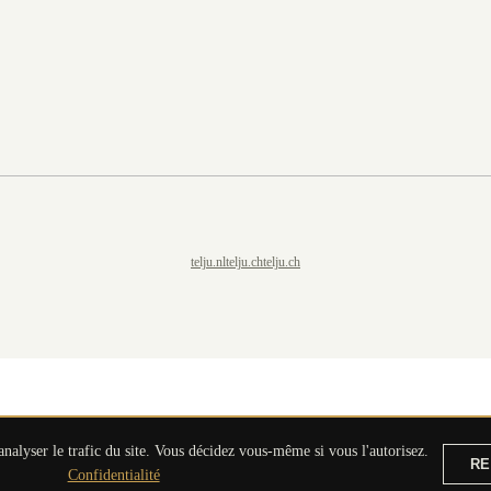
telju.nl
telju.ch
telju.ch
analyser le trafic du site. Vous décidez vous-même si vous l'autorisez.
RE
DEMANDER UNE OFFRE
Confidentialité