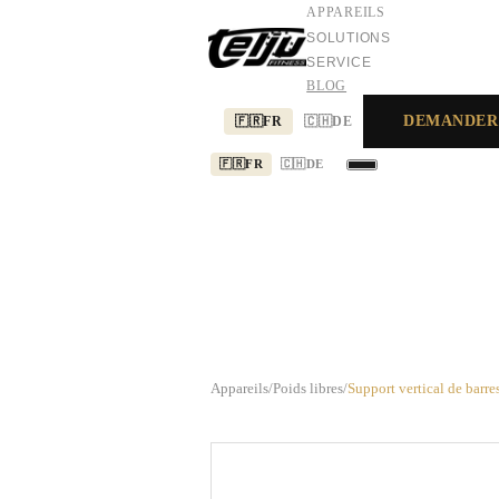
APPAREILS
SOLUTIONS
SERVICE
BLOG
DEMANDER
🇫🇷
FR
🇨🇭
DE
🇫🇷
FR
🇨🇭
DE
APPAREILS
SOLUTIONS
SERVICE
Appareils
/
Poids libres
/
Support vertical de barr