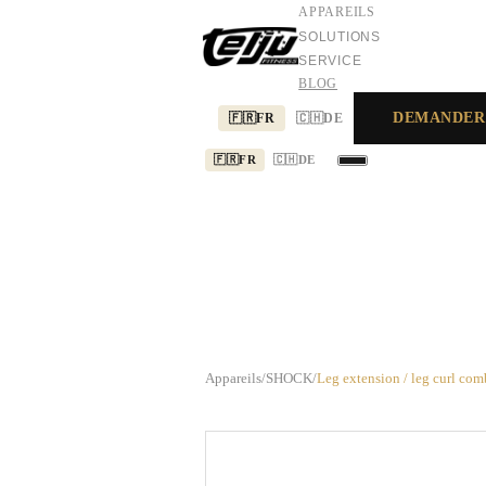
APPAREILS
SOLUTIONS
SERVICE
BLOG
DEMANDER
🇫🇷
FR
🇨🇭
DE
🇫🇷
FR
🇨🇭
DE
APPAREILS
SOLUTIONS
SERVICE
Appareils
/
SHOCK
/
Leg extension / leg curl co