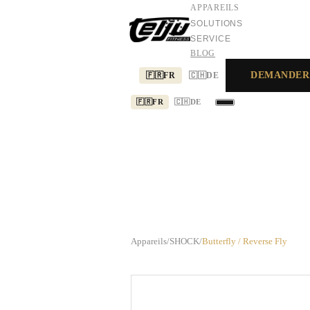
APPAREILS
SOLUTIONS
SERVICE
BLOG
DEMANDER
🇫🇷
FR
🇨🇭
DE
🇫🇷
FR
🇨🇭
DE
APPAREILS
SOLUTIONS
SERVICE
Appareils
/
SHOCK
/
Butterfly / Reverse Fly