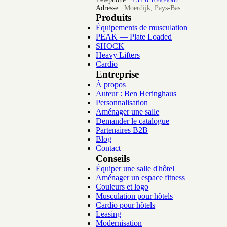
Adresse :
Moerdijk, Pays-Bas
Produits
Équipements de musculation
PEAK — Plate Loaded
SHOCK
Heavy Lifters
Cardio
Entreprise
À propos
Auteur : Ben Heringhaus
Personnalisation
Aménager une salle
Demander le catalogue
Partenaires B2B
Blog
Contact
Conseils
Équiper une salle d'hôtel
Aménager un espace fitness
Couleurs et logo
Musculation pour hôtels
Cardio pour hôtels
Leasing
Modernisation