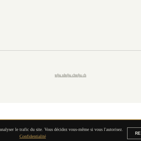
telju.nl
telju.ch
telju.ch
analyser le trafic du site. Vous décidez vous-même si vous l'autorisez.
RE
DEMANDER UNE OFFRE
Confidentialité