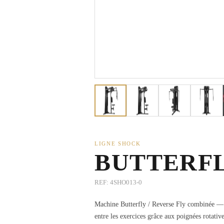
LIGNE SHOCK
BUTTERFL
REF:
4SHO013-0
Machine Butterfly / Reverse Fly combinée — en
entre les exercices grâce aux poignées rotati